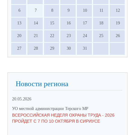
6
7
8
9
10
11
12
13
14
15
16
17
18
19
20
21
22
23
24
25
26
27
28
29
30
31
Новости региона
20.05.2026
09.
УО местной администрации Терского МР
УО 
ВСЕРОССИЙСКАЯ НЕДЕЛЯ ОХРАНЫ ТРУДА - 2026
«Б
ПРОЙДЕТ С 7 ПО 10 ОКТЯБРЯ В СИРИУСЕ