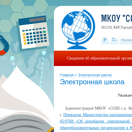
МКОУ "С
361210, КБР,Терский
Напи
Сведения об образовательной орга
Главная
»
Электронная школа
Электронная школа
Уважае
Администрация МКОУ «СОШ с.п. Верхн
с
Приказом Министерства просвещения
05/9768 «Об апробации электронной 
общеобразовательных организациях в К