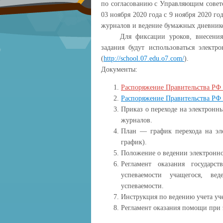
по согласованию с Управляющим совето
03 ноября 2020 года с 9 ноября 2020 г
журналов и ведение бумажных дневник
Для фиксации уроков, внесения ко
задания будут использоваться элект
(
http://school.07.edu.o7.com/
).
Документы:
Распоряжение Правительства РФ 
Распоряжение Правительства РФ 
Приказ о переходе на электронн
журналов.
План — график перехода на эл
график).
Положение о ведении электронно
Регламент оказания государс
успеваемости учащегося, ве
успеваемости.
Инструкция по ведению учета уч
Регламент оказания помощи при 