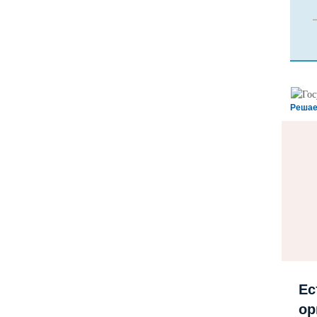
Решае
Ес
ор