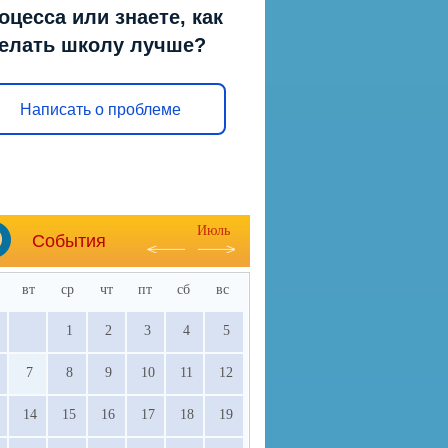
оцесса или знаете, как
елать школу лучше?
Написать о проблеме
Июль
События
вт
ср
чт
пт
сб
вс
1
2
3
4
5
7
8
9
10
11
12
14
15
16
17
18
19