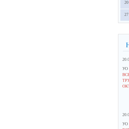
20
27
20.
УО 
ВС
ТРУ
ОК
20.
УО 